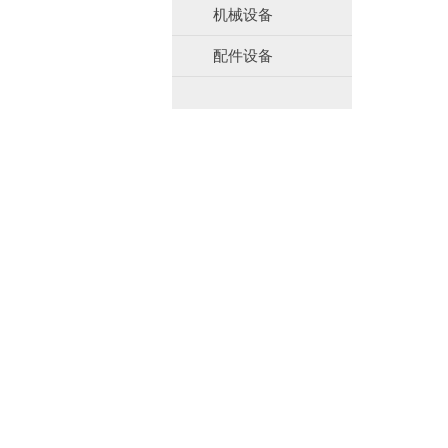
机械设备
配件设备