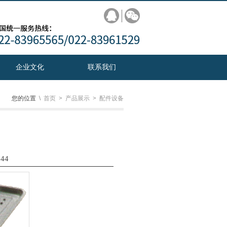
企业文化
联系我们
您的位置 \
首页
>
产品展示
>
配件设备
44